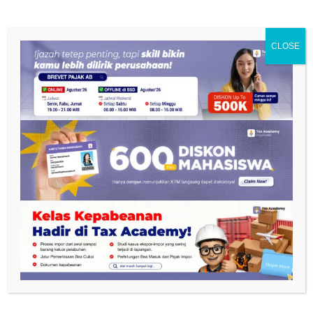
pemungutan/pemotongan pajak sesuai dengan
kebijakan ataupun peraturan yang berlaku.
CLOSE
Kewajiban ketika pemeriksaan, hal ini sebagai
bentuk menerapkan kepatuhan dan juga
menjalankan kewajiban perpajakannya.
Wajib Pajak Non
Efektif (NE)
Wajib Pajak Non Efektif (NE) ialah kebalikan dari
WP Aktif, dimana Wajib Pajak NE dinyatakan tidak
memenuhi syarat baik itu secara subjektif ataupun
objektif didalam memenuhi kewajiban perpajakan.
Mengapa bisa dinyatakan NE? Hal ini karena
Wajib Pajak tersebut belum mengajukan